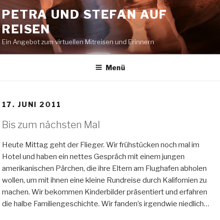
Zum
PETRA UND STEFAN AUF
Inhalt
REISEN
springen
Ein Angebot zum virtuellen Mitreisen und Erinnern
Menü
17. JUNI 2011
Bis zum nächsten Mal
Heute Mittag geht der Flieger. Wir frühstücken noch mal im
Hotel und haben ein nettes Gespräch mit einem jungen
amerikanischen Pärchen, die ihre Eltern am Flughafen abholen
wollen, um mit ihnen eine kleine Rundreise durch Kalifornien zu
machen. Wir bekommen Kinderbilder präsentiert und erfahren
die halbe Familiengeschichte. Wir fanden’s irgendwie niedlich…