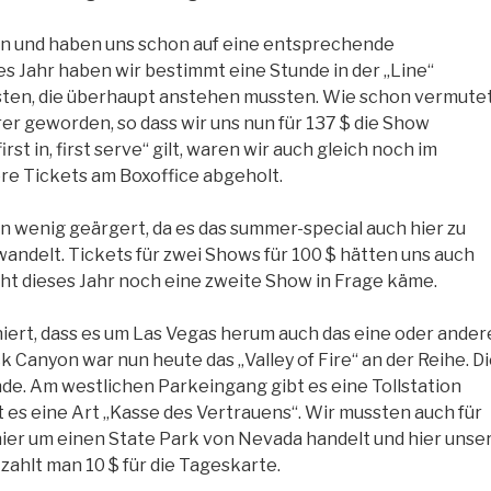
ren und haben uns schon auf eine entsprechende
s Jahr haben wir bestimmt eine Stunde in der „Line“
sten, die überhaupt anstehen mussten. Wie schon vermutet
er geworden, so dass wir uns nun für 137 $ die Show
st in, first serve“ gilt, waren wir auch gleich noch im
e Tickets am Boxoffice abgeholt.
in wenig geärgert, da es das summer-special auch hier zu
andelt. Tickets für zwei Shows für 100 $ hätten uns auch
icht dieses Jahr noch eine zweite Show in Frage käme.
hiert, dass es um Las Vegas herum auch das eine oder ander
k Canyon war nun heute das „Valley of Fire“ an der Reihe. D
nde. Am westlichen Parkeingang gibt es eine Tollstation
st es eine Art „Kasse des Vertrauens“. Wir mussten auch für
hier um einen State Park von Nevada handelt und hier unse
 zahlt man 10 $ für die Tageskarte.