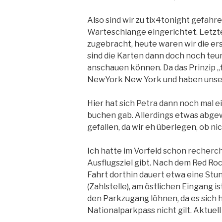
Also sind wir zu tix4tonight gefah
Warteschlange eingerichtet. Letzte
zugebracht, heute waren wir die er
sind die Karten dann doch noch teur
anschauen können. Da das Prinzip „fir
NewYork New York und haben unser
Hier hat sich Petra dann noch mal e
buchen gab. Allerdings etwas abgew
gefallen, da wir eh überlegen, ob n
Ich hatte im Vorfeld schon recherc
Ausflugsziel gibt. Nach dem Red Roc
Fahrt dorthin dauert etwa eine Stu
(Zahlstelle), am östlichen Eingang i
den Parkzugang löhnen, da es sich 
Nationalparkpass nicht gilt. Aktuell