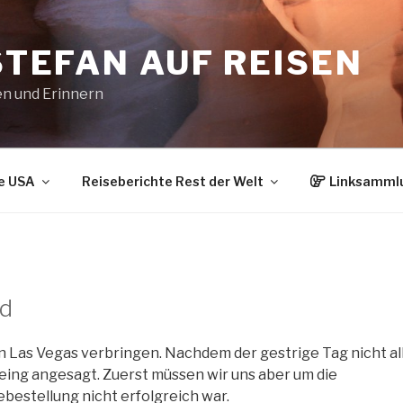
STEFAN AUF REISEN
en und Erinnern
e USA
Reiseberichte Rest der Welt
Linksamml
ad
 in Las Vegas verbringen. Nachdem der gestrige Tag nicht al
eeing angesagt. Zuerst müssen wir uns aber um die
bestellung nicht erfolgreich war.