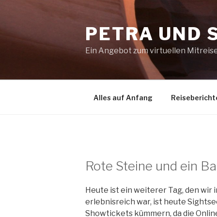
Zum
Inhalt
PETRA UND 
springen
Ein Angebot zum virtuellen Mitreis
Alles auf Anfang
Reisebericht
Rote Steine und ein B
Heute ist ein weiterer Tag, den wir
erlebnisreich war, ist heute Sights
Showtickets kümmern, da die Online