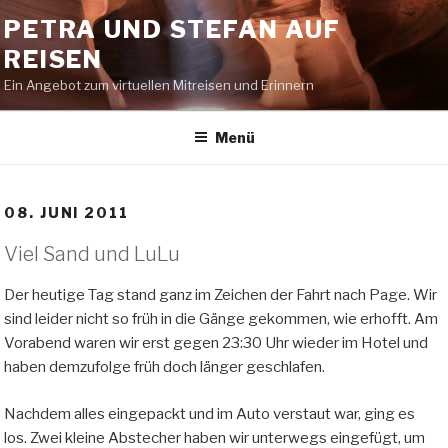
Zum
PETRA UND STEFAN AUF
Inhalt
REISEN
springen
Ein Angebot zum virtuellen Mitreisen und Erinnern
Menü
08. JUNI 2011
Viel Sand und LuLu
Der heutige Tag stand ganz im Zeichen der Fahrt nach Page. Wir
sind leider nicht so früh in die Gänge gekommen, wie erhofft. Am
Vorabend waren wir erst gegen 23:30 Uhr wieder im Hotel und
haben demzufolge früh doch länger geschlafen.
Nachdem alles eingepackt und im Auto verstaut war, ging es
los. Zwei kleine Abstecher haben wir unterwegs eingefügt, um