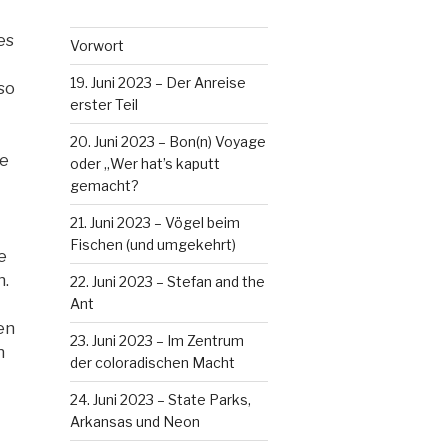
es
Vorwort
19. Juni 2023 – Der Anreise
so
erster Teil
20. Juni 2023 – Bon(n) Voyage
ne
oder „Wer hat’s kaputt
gemacht?
21. Juni 2023 – Vögel beim
Fischen (und umgekehrt)
e
n.
22. Juni 2023 – Stefan and the
Ant
en
23. Juni 2023 – Im Zentrum
n
der coloradischen Macht
24. Juni 2023 – State Parks,
Arkansas und Neon