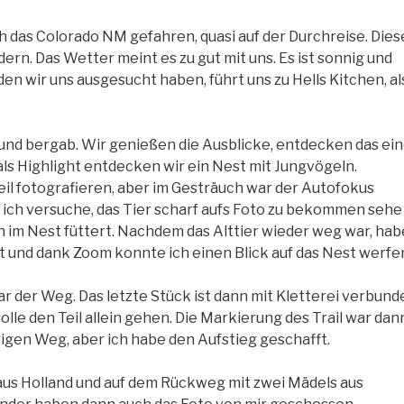
h das Colorado NM gefahren, quasi auf der Durchreise. Dies
ern. Das Wetter meint es zu gut mit uns. Es ist sonnig und
den wir uns ausgesucht haben, führt uns zu Hells Kitchen, al
und bergab. Wir genießen die Ausblicke, entdecken das ei
s Highlight entdecken wir ein Nest mit Jungvögeln.
teil fotografieren, aber im Gesträuch war der Autofokus
ich versuche, das Tier scharf aufs Foto zu bekommen sehe
nen im Nest füttert. Nachdem das Alttier wieder weg war, hab
t und dank Zoom konnte ich einen Blick auf das Nest werfe
ar der Weg. Das letzte Stück ist dann mit Kletterei verbund
olle den Teil allein gehen. Die Markierung des Trail war dan
igen Weg, aber ich habe den Aufstieg geschafft.
aus Holland und auf dem Rückweg mit zwei Mädels aus