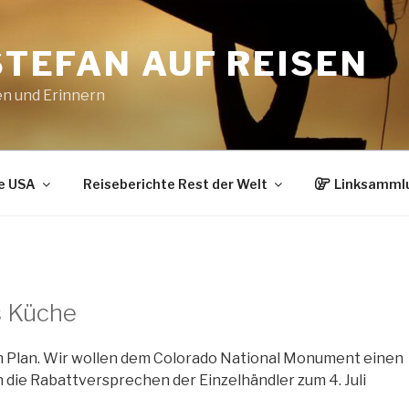
STEFAN AUF REISEN
en und Erinnern
e USA
Reiseberichte Rest der Welt
Linksamml
s Küche
m Plan. Wir wollen dem Colorado National Monument einen
 die Rabattversprechen der Einzelhändler zum 4. Juli