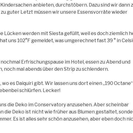
 Kindersachen anbieten, durchstöbern. Dazu sind wir dann 
 zu guter Letzt müssen wir unsere Essensvorräte wieder
die Lücken werden mit Siesta gefüllt, weil es doch ziemlich h
 hat uns 102°F gemeldet, was umgerechnet fast 39 ° in Cels
nochmal Erfrischungspause im Hotel, essen zu Abend und
ch, noch mal abends über den Strip zu schlendern.
, wo es Daiquiri gibt. Wir lassen uns dort einen „190 Octane“
nebenbei schlürfen. Lecker!
 uns die Deko im Conservatory anzusehen. Aber scheinbar
 die Deko ist nicht wie früher aus Blumen gestaltet, sond
er. Es ist alles sehr schön anzusehen, aber eben doch ni