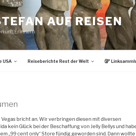
STEFAN AUF REISEN
en und Erinnern
e USA
Reiseberichte Rest der Welt
Linksamml
lumen
 Vegas bricht an. Wir verbringen diesen mit diversen
orida kein Glück bei der Beschaffung von Jelly Bellys und hab
inem „99 cent only“ Store fündig geworden sind. Dann wollte