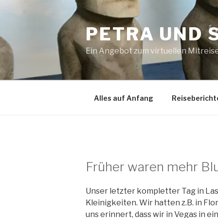
Zum
Inhalt
PETRA UND 
springen
Ein Angebot zum virtuellen Mitreis
Alles auf Anfang
Reisebericht
Früher waren mehr B
Unser letzter kompletter Tag in Las
Kleinigkeiten. Wir hatten z.B. in Fl
uns erinnert, dass wir in Vegas in e