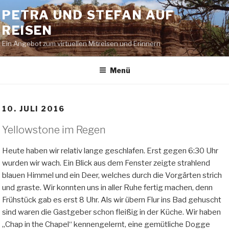
Zum
PETRA UND STEFAN AUF
Inhalt
REISEN
springen
Ein Angebot zum virtuellen Mitreisen und Erinnern
Menü
10. JULI 2016
Yellowstone im Regen
Heute haben wir relativ lange geschlafen. Erst gegen 6:30 Uhr
wurden wir wach. Ein Blick aus dem Fenster zeigte strahlend
blauen Himmel und ein Deer, welches durch die Vorgärten strich
und graste. Wir konnten uns in aller Ruhe fertig machen, denn
Frühstück gab es erst 8 Uhr. Als wir übern Flur ins Bad gehuscht
sind waren die Gastgeber schon fleißig in der Küche. Wir haben
„Chap in the Chapel“ kennengelernt, eine gemütliche Dogge