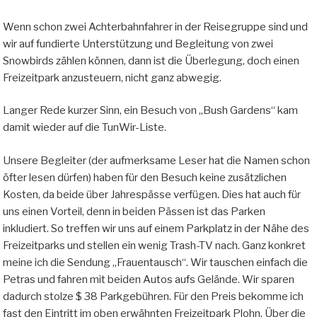
Wenn schon zwei Achterbahnfahrer in der Reisegruppe sind und
wir auf fundierte Unterstützung und Begleitung von zwei
Snowbirds zählen können, dann ist die Überlegung, doch einen
Freizeitpark anzusteuern, nicht ganz abwegig.
Langer Rede kurzer Sinn, ein Besuch von „Bush Gardens“ kam
damit wieder auf die TunWir-Liste.
Unsere Begleiter (der aufmerksame Leser hat die Namen schon
öfter lesen dürfen) haben für den Besuch keine zusätzlichen
Kosten, da beide über Jahrespässe verfügen. Dies hat auch für
uns einen Vorteil, denn in beiden Pässen ist das Parken
inkludiert. So treffen wir uns auf einem Parkplatz in der Nähe des
Freizeitparks und stellen ein wenig Trash-TV nach. Ganz konkret
meine ich die Sendung „Frauentausch“. Wir tauschen einfach die
Petras und fahren mit beiden Autos aufs Gelände. Wir sparen
dadurch stolze $ 38 Parkgebühren. Für den Preis bekomme ich
fast den Eintritt im oben erwähnten Freizeitpark Plohn. Über die