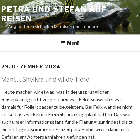
Zum
PETRA UND STEFAN AUF
Inhalt
REISEN
springen
Ein Angebot zum virtuellen Mitreisen und Erinnern
Menü
29. DEZEMBER 2024
Mantu, Sheikra und wilde Tiere
Heute machen wir etwas, was in der ursprünglichen
Reiseplanung nicht vorgesehen war. Felix‘ Schwester war
damals für Rollercoaster zu begeistern. Bei Felix war dies nicht
so, so dass wir keinen Freizeitpark eingeplant hatten. Das war
auch unser Informationsstans für die Planung, zumindest bis zu
einem Tag im Sommer im Freizeitpark Plohn, wo er dann auch
Gefallen am Achterbahnfahren gefunden hat.