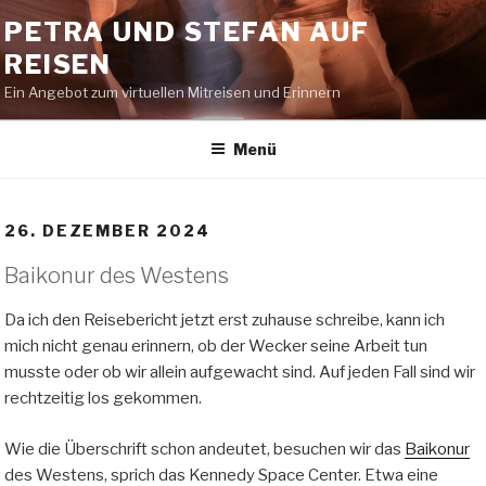
Zum
PETRA UND STEFAN AUF
Inhalt
REISEN
springen
Ein Angebot zum virtuellen Mitreisen und Erinnern
Menü
26. DEZEMBER 2024
Baikonur des Westens
Da ich den Reisebericht jetzt erst zuhause schreibe, kann ich
mich nicht genau erinnern, ob der Wecker seine Arbeit tun
musste oder ob wir allein aufgewacht sind. Auf jeden Fall sind wir
rechtzeitig los gekommen.
Wie die Überschrift schon andeutet, besuchen wir das
Baikonur
des Westens, sprich das Kennedy Space Center. Etwa eine