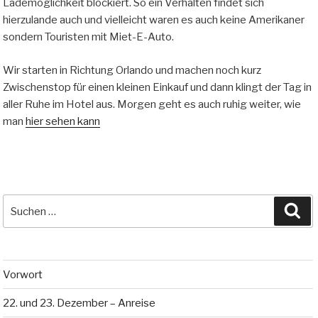
Lademöglichkeit blockiert. So ein Verhalten findet sich
hierzulande auch und vielleicht waren es auch keine Amerikaner
sondern Touristen mit Miet-E-Auto.
Wir starten in Richtung Orlando und machen noch kurz
Zwischenstop für einen kleinen Einkauf und dann klingt der Tag in
aller Ruhe im Hotel aus. Morgen geht es auch ruhig weiter, wie
man
hier sehen kann
Suche
Su
nach:
Vorwort
22. und 23. Dezember – Anreise