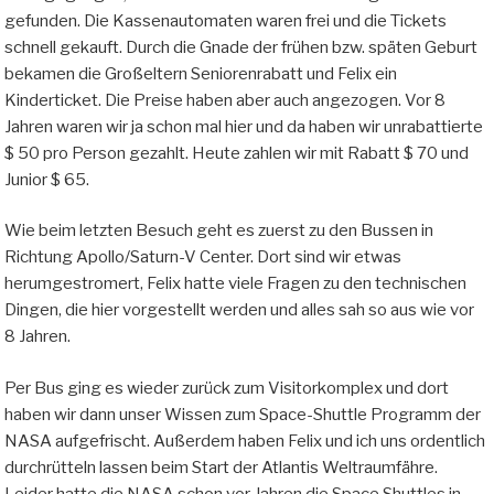
gefunden. Die Kassenautomaten waren frei und die Tickets
schnell gekauft. Durch die Gnade der frühen bzw. späten Geburt
bekamen die Großeltern Seniorenrabatt und Felix ein
Kinderticket. Die Preise haben aber auch angezogen. Vor 8
Jahren waren wir ja schon mal hier und da haben wir unrabattierte
$ 50 pro Person gezahlt. Heute zahlen wir mit Rabatt $ 70 und
Junior $ 65.
Wie beim letzten Besuch geht es zuerst zu den Bussen in
Richtung Apollo/Saturn-V Center. Dort sind wir etwas
herumgestromert, Felix hatte viele Fragen zu den technischen
Dingen, die hier vorgestellt werden und alles sah so aus wie vor
8 Jahren.
Per Bus ging es wieder zurück zum Visitorkomplex und dort
haben wir dann unser Wissen zum Space-Shuttle Programm der
NASA aufgefrischt. Außerdem haben Felix und ich uns ordentlich
durchrütteln lassen beim Start der Atlantis Weltraumfähre.
Leider hatte die NASA schon vor Jahren die Space Shuttles in