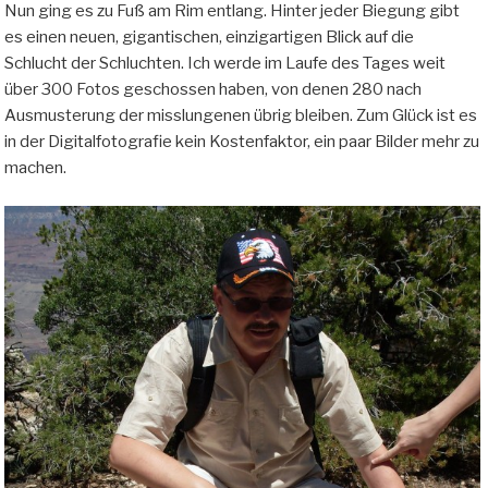
Nun ging es zu Fuß am Rim entlang. Hinter jeder Biegung gibt
es einen neuen, gigantischen, einzigartigen Blick auf die
Schlucht der Schluchten. Ich werde im Laufe des Tages weit
über 300 Fotos geschossen haben, von denen 280 nach
Ausmusterung der misslungenen übrig bleiben. Zum Glück ist es
in der Digitalfotografie kein Kostenfaktor, ein paar Bilder mehr zu
machen.