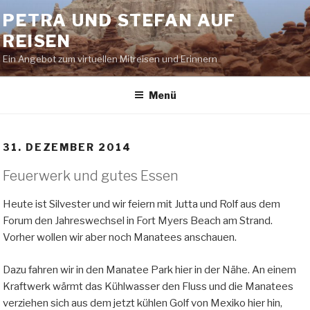
Zum
PETRA UND STEFAN AUF
Inhalt
REISEN
springen
Ein Angebot zum virtuellen Mitreisen und Erinnern
Menü
31. DEZEMBER 2014
Feuerwerk und gutes Essen
Heute ist Silvester und wir feiern mit Jutta und Rolf aus dem
Forum den Jahreswechsel in Fort Myers Beach am Strand.
Vorher wollen wir aber noch Manatees anschauen.
Dazu fahren wir in den Manatee Park hier in der Nähe. An einem
Kraftwerk wärmt das Kühlwasser den Fluss und die Manatees
verziehen sich aus dem jetzt kühlen Golf von Mexiko hier hin,