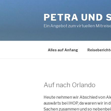
Zum
Inhalt
PETRA UND 
springen
Ein Angebot zum virtuellen Mitreis
Alles auf Anfang
Reisebericht
Auf nach Orlando
Heute nehmen wir Abschied von Ale
auswärts bei IHOP, da waren wir in
Sachen zusammen und so nebenbei br