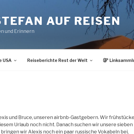
STEFAN AUF REISEN
en und Erinnern
e USA
Reiseberichte Rest der Welt
Linksamml
xis und Bruce, unseren airbnb-Gastgebern. Wir frühstück
 diesem Urlaub noch nicht. Danach suchen wir unsere sieben
ingen wir Alexis noch ein paar russische Vokabeln bei,