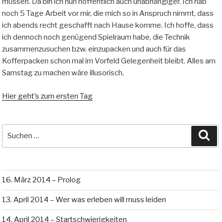
müssen. Da bin ich nun hoffentlich auch unabhängiger. Ich hab
noch 5 Tage Arbeit vor mir, die mich so in Anspruch nimmt, dass
ich abends recht geschafft nach Hause komme. Ich hoffe, dass
ich dennoch noch genügend Spielraum habe, die Technik
zusammenzusuchen bzw. einzupacken und auch für das
Kofferpacken schon mal im Vorfeld Gelegenheit bleibt. Alles am
Samstag zu machen wäre illusorisch.
Hier geht’s zum ersten Tag
Suche
Su
nach:
16. März 2014 – Prolog
13. April 2014 – Wer was erleben will muss leiden
14. April 2014 – Startschwierigkeiten