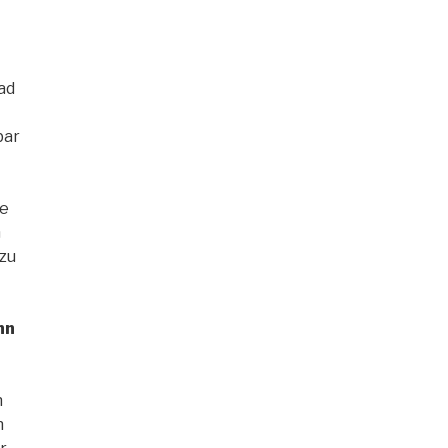
ad
bar
te
m
zu
nn
n
h