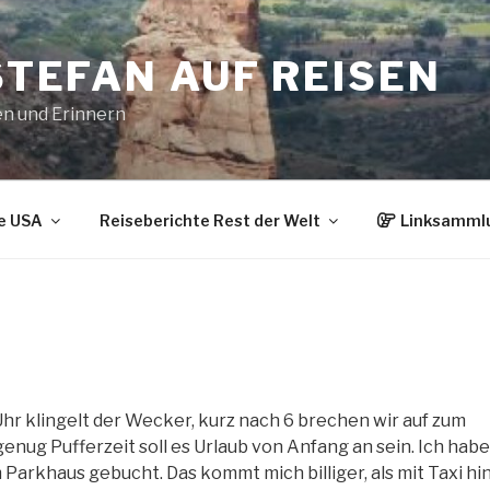
STEFAN AUF REISEN
en und Erinnern
e USA
Reiseberichte Rest der Welt
Linksamml
 Uhr klingelt der Wecker, kurz nach 6 brechen wir auf zum
enug Pufferzeit soll es Urlaub von Anfang an sein. Ich habe
 Parkhaus gebucht. Das kommt mich billiger, als mit Taxi hi