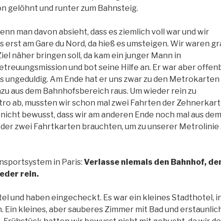
son gelöhnt und runter zum Bahnsteig.
nn man davon absieht, dass es ziemlich voll war und wir
erst am Gare du Nord, da hieß es umsteigen. Wir waren gr
el näher bringen soll, da kam ein junger Mann in
betreuungsmission und bot seine Hilfe an. Er war aber offen
ts ungeduldig. Am Ende hat er uns zwar zu den Metrokarten
dazu aus dem Bahnhofsbereich raus. Um wieder rein zu
tro ab, mussten wir schon mal zwei Fahrten der Zehnerkar
nicht bewusst, dass wir am anderen Ende noch mal aus de
er zwei Fahrtkarten brauchten, um zu unserer Metrolinie 
ansportsystem in Paris:
Verlasse niemals den Bahnhof, de
eder rein.
el und haben eingecheckt. Es war ein kleines Stadthotel, i
. Ein kleines, aber sauberes Zimmer mit Bad und erstaunlic