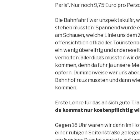
Paris“. Nur noch 9,75 Euro pro Per
Die Bahnfahrt war unspektakulär, we
stehen mussten. Spannend wurde es 
am Schauen, welche Linie uns dem Zi
offensichtlich offizieller Touristen
ein wenig übereifrig und anderesei
verholfen, allerdings mussten wir 
kommen, denn da fuhr ja unsere Me
opfern. Dummerweise war uns aber 
Bahnhof raus mussten und dann wied
kommen.
Erste Lehre für das an sich gute Tr
du kommst nur kostenpflichtig wi
Gegen 16 Uhr waren wir dann im Hot
einer ruhigen Seitenstraße gelegen