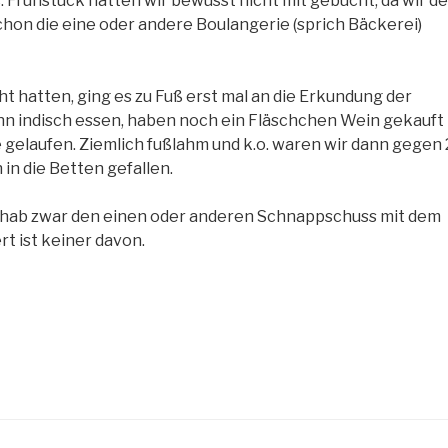
 Frühstück hatten wir bewusst nicht mit gebucht, da wir de
chon die eine oder andere Boulangerie (sprich Bäckerei)
t hatten, ging es zu Fuß erst mal an die Erkundung der
 indisch essen, haben noch ein Fläschchen Wein gekauft
gelaufen. Ziemlich fußlahm und k.o. waren wir dann gegen 
in die Betten gefallen.
ch hab zwar den einen oder anderen Schnappschuss mit dem
t ist keiner davon.