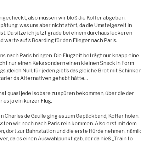
ingecheckt, also müssen wir bloß die Koffer abgeben.
pätung, was uns aber nicht stört, da die Umsteigezeit in
st. Da sitze ich jetzt grade bei einem durchaus leckeren
warte auf’s Boarding für den Flieger nach Paris.
uns nach Paris bringen. Die Flugzeit beträgt nur knapp eine
 nicht nur einen Keks sondern einen kleinen Snack in Form
s gleich Null, für jeden gibt’s das gleiche Brot mit Schinken
etarier da Alternativen gehabt hätte…
hat quasi jede Isobare zu spüren bekommen, über die der
 es ja ein kurzer Flug.
 Charles de Gaulle ging es zum Gepäckband, Koffer holen.
sten wir noch nach Paris rein kommen. Also erst mit dem
n, dort zur Bahnstation und die erste Hürde nehmen, nämli
wer, da es einen Auswahlpunkt gab, der da hieß „Train to