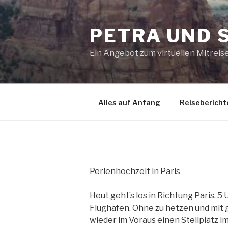
Zum
Inhalt
PETRA UND 
springen
Ein Angebot zum virtuellen Mitreis
Alles auf Anfang
Reisebericht
Perlenhochzeit in Paris
Heut geht’s los in Richtung Paris. 5
Flughafen. Ohne zu hetzen und mit g
wieder im Voraus einen Stellplatz im