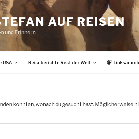
STEFAN AUF REISEN
en und Erinnern
e USA
Reiseberichte Rest der Welt
Linksamml
s finden konnten, wonach du gesucht hast. Möglicherweise hi