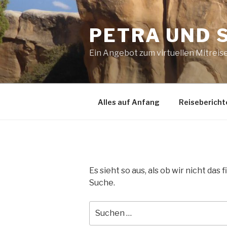
Zum
Inhalt
PETRA UND 
springen
Ein Angebot zum virtuellen Mitreis
Alles auf Anfang
Reisebericht
Es sieht so aus, als ob wir nicht da
Suche.
Suche
nach: